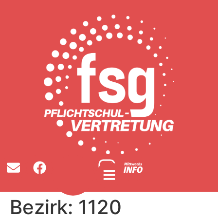
Bezirk:
1120