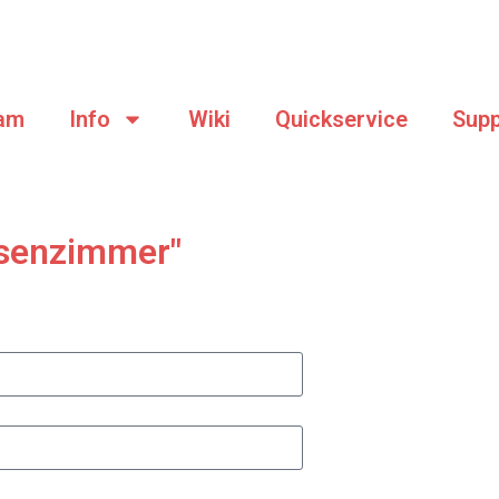
am
Info
Wiki
Quickservice
Supp
ssenzimmer"