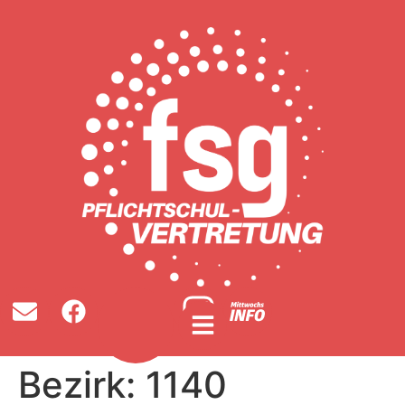
Bezirk:
1140