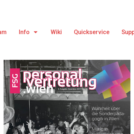
am
Info
Wiki
Quickservice
Supp