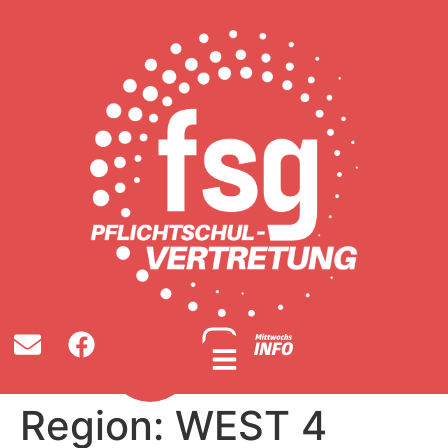
Region:
WEST 4