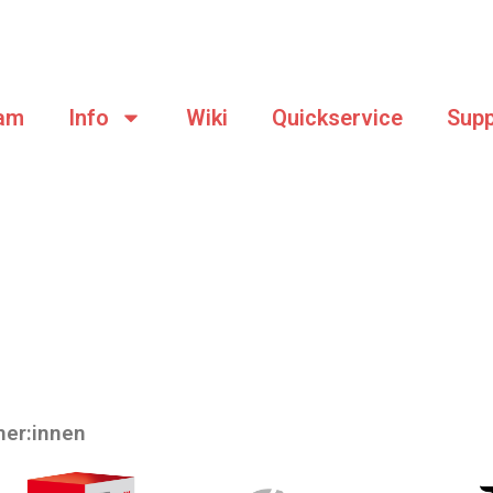
am
Info
Wiki
Quickservice
Supp
ner:innen