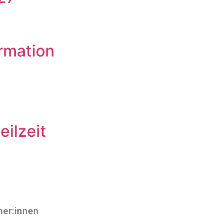
rmation
ilzeit
ner:innen